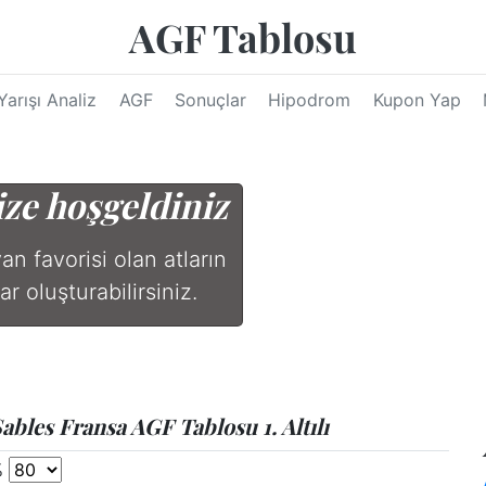
AGF Tablosu
Yarışı Analiz
AGF
Sonuçlar
Hipodrom
Kupon Yap
ze hoşgeldiniz
n favorisi olan atların
r oluşturabilirsiniz.
bles Fransa AGF Tablosu 1. Altılı
%