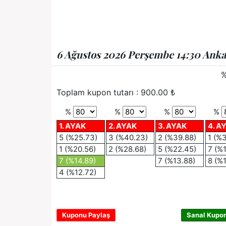
6 Ağustos 2026 Perşembe 14:30 Ankar
Toplam kupon tutarı :
900.00
₺
%
%
%
%
1. AYAK
2. AYAK
3. AYAK
4. A
5 (%25.73)
3 (%40.23)
2 (%39.88)
1 (%
1 (%20.56)
2 (%28.68)
5 (%22.45)
7 (%
7 (%14.89)
7 (%13.88)
8 (%
4 (%12.72)
Kuponu Paylaş
Sanal Kupo