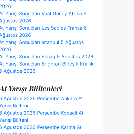
2026
At Yarışı Sonuçları Vaal Guney Afrika 6
Ağustos 2026
At Yarışı Sonuçları Les Sables Fransa 6
Ağustos 2026
At Yarışı Sonuçları İstanbul 5 Ağustos
2026
At Yarışı Sonuçları Elazığ 5 Ağustos 2026
At Yarışı Sonuçları Brighton Birleşik Krallık
5 Ağustos 2026
At Yarışı Bültenleri
6 Ağustos 2026 Perşembe Ankara At
Yarışı Bülteni
6 Ağustos 2026 Perşembe Kocaeli At
Yarışı Bülteni
6 Ağustos 2026 Perşembe Karma At