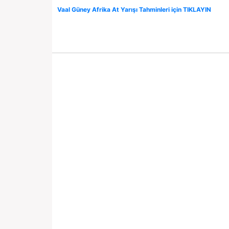
Vaal Güney Afrika At Yarışı Tahminleri için TIKLAYIN