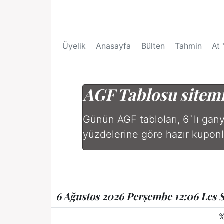
Üyelik
Anasayfa
Bülten
Tahmin
At 
AGF Tablosu sitemi
Günün AGF tabloları, 6`lı ganya
yüzdelerine göre hazır kuponla
6 Ağustos 2026 Perşembe 12:06 Les Sa