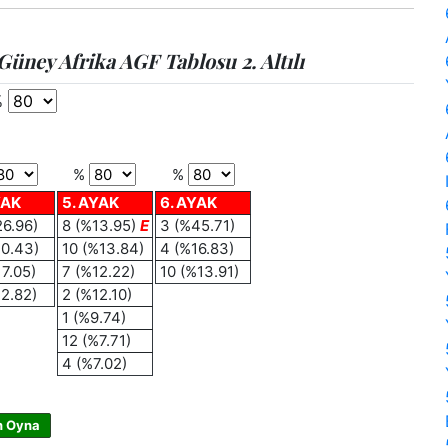
üney Afrika AGF Tablosu 2. Altılı
%
%
%
YAK
5. AYAK
6. AYAK
26.96)
8 (%13.95)
E
3 (%45.71)
20.43)
10 (%13.84)
4 (%16.83)
7.05)
7 (%12.22)
10 (%13.91)
12.82)
2 (%12.10)
1 (%9.74)
12 (%7.71)
4 (%7.02)
n Oyna