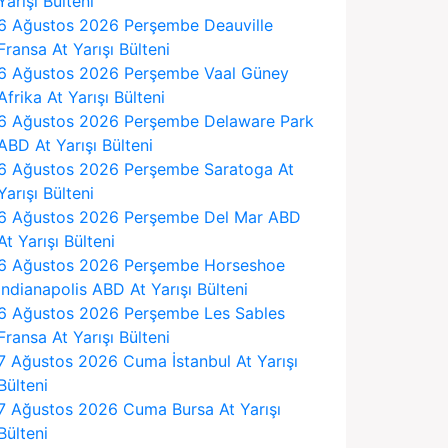
Yarışı Bülteni
6 Ağustos 2026 Perşembe Deauville
Fransa At Yarışı Bülteni
6 Ağustos 2026 Perşembe Vaal Güney
Afrika At Yarışı Bülteni
6 Ağustos 2026 Perşembe Delaware Park
ABD At Yarışı Bülteni
6 Ağustos 2026 Perşembe Saratoga At
Yarışı Bülteni
6 Ağustos 2026 Perşembe Del Mar ABD
At Yarışı Bülteni
6 Ağustos 2026 Perşembe Horseshoe
Indianapolis ABD At Yarışı Bülteni
6 Ağustos 2026 Perşembe Les Sables
Fransa At Yarışı Bülteni
7 Ağustos 2026 Cuma İstanbul At Yarışı
Bülteni
7 Ağustos 2026 Cuma Bursa At Yarışı
Bülteni