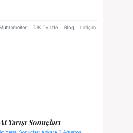
Muhtemeller
TJK TV İzle
Blog
İletişim
At Yarışı Sonuçları
At Yarışı Sonuçları Ankara 6 Ağustos