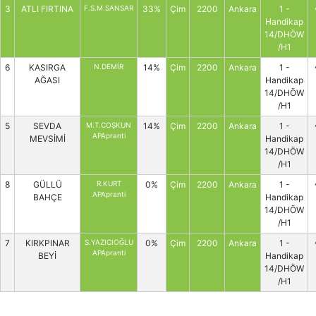
3
ATLI FIRTINA
F.S.M.SANSAR
33%
Çim
2200
Ankara
1 -
Handikap
14/DHÖW
/H1
6
KASIRGA
N.DEMİR
14%
Çim
2200
Ankara
1 -
AĞASI
Handikap
14/DHÖW
/H1
5
SEVDA
M.T.COŞKUN
14%
Çim
2200
Ankara
1 -
APApranti
MEVSİMİ
Handikap
14/DHÖW
/H1
8
GÜLLÜ
R.KURT
0%
Çim
2200
Ankara
1 -
APApranti
BAHÇE
Handikap
14/DHÖW
/H1
7
KIRKPINAR
S.YAZICIOĞLU
0%
Çim
2200
Ankara
1 -
APApranti
BEYİ
Handikap
14/DHÖW
/H1