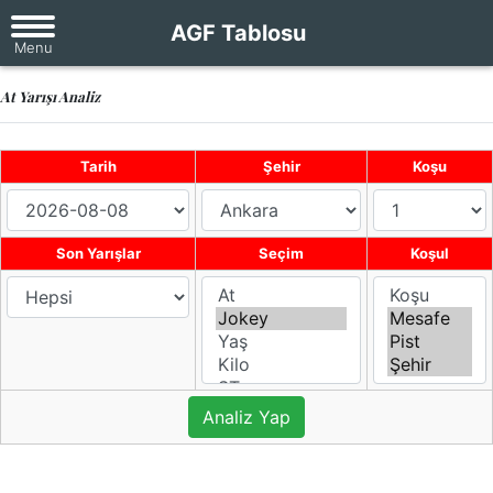
AGF Tablosu
At Yarışı Analiz
Tarih
Şehir
Koşu
Son Yarışlar
Seçim
Koşul
Analiz Yap